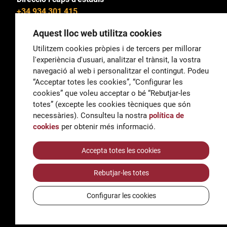
+34 934 301 415
Aquest lloc web utilitza cookies
Utilitzem cookies pròpies i de tercers per millorar
l'experiència d'usuari, analitzar el trànsit, la vostra
General
navegació al web i personalitzar el contingut. Podeu
correu@escoladeltreball.org
“Acceptar totes les cookies”, “Configurar les
cookies” que voleu acceptar o bé “Rebutjar-les
Informació
totes” (excepte les cookies tècniques que són
informacio@escoladeltreball.org
necessàries). Consulteu la nostra
política de
cookies
per obtenir més informació.
Tràmits de secretaria
Accepta totes les cookies
Rebutjar-les totes
Accessibilitat
Avís legal i Política de Privacitat
Configurar les cookies
Política de cookies
Crèdits
© Q5856098H - Institut Escola del Treball de Barcelona