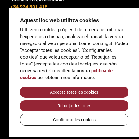
+34 934 301 415
Aquest lloc web utilitza cookies
Utilitzem cookies pròpies i de tercers per millorar
l'experiència d'usuari, analitzar el trànsit, la vostra
General
navegació al web i personalitzar el contingut. Podeu
correu@escoladeltreball.org
“Acceptar totes les cookies”, “Configurar les
cookies” que voleu acceptar o bé “Rebutjar-les
Informació
totes” (excepte les cookies tècniques que són
informacio@escoladeltreball.org
necessàries). Consulteu la nostra
política de
cookies
per obtenir més informació.
Tràmits de secretaria
Accepta totes les cookies
Rebutjar-les totes
Accessibilitat
Avís legal i Política de Privacitat
Configurar les cookies
Política de cookies
Crèdits
© Q5856098H - Institut Escola del Treball de Barcelona