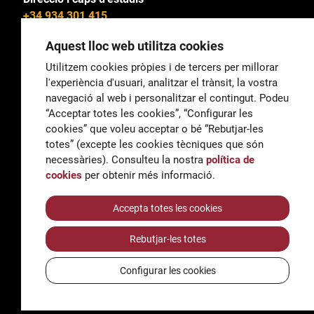
+34 934 301 415
Aquest lloc web utilitza cookies
Utilitzem cookies pròpies i de tercers per millorar
l'experiència d'usuari, analitzar el trànsit, la vostra
General
navegació al web i personalitzar el contingut. Podeu
correu@escoladeltreball.org
“Acceptar totes les cookies”, “Configurar les
cookies” que voleu acceptar o bé “Rebutjar-les
Informació
totes” (excepte les cookies tècniques que són
informacio@escoladeltreball.org
necessàries). Consulteu la nostra
política de
cookies
per obtenir més informació.
Tràmits de secretaria
Accepta totes les cookies
Rebutjar-les totes
Accessibilitat
Avís legal i Política de Privacitat
Configurar les cookies
Política de cookies
Crèdits
© Q5856098H - Institut Escola del Treball de Barcelona