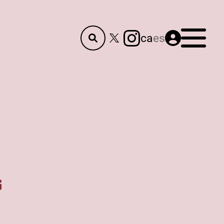
Menú
ca
es