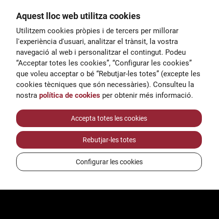
Aquest lloc web utilitza cookies
General
Utilitzem cookies pròpies i de tercers per millorar
00
correu@escoladeltreball.org
l'experiència d'usuari, analitzar el trànsit, la vostra
navegació al web i personalitzar el contingut. Podeu
 d’estudis
Informació
“Acceptar totes les cookies”, “Configurar les cookies”
15
informacio@escoladeltreball.o
que voleu acceptar o bé “Rebutjar-les totes” (excepte les
rg
cookies tècniques que són necessàries). Consulteu la
nostra
política de cookies
per obtenir més informació.
Tràmits de secretaria
Accepta totes les cookies
Rebutjar-les totes
ts
Configurar les cookies