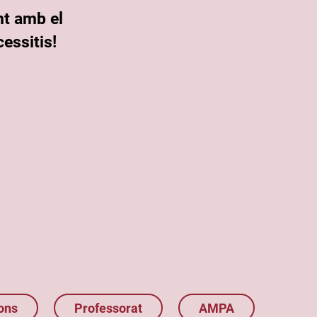
nt amb el
essitis!
ons
Professorat
AMPA