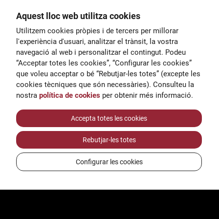
Aquest lloc web utilitza cookies
General
Utilitzem cookies pròpies i de tercers per millorar
00
correu@escoladeltreball.org
l'experiència d'usuari, analitzar el trànsit, la vostra
navegació al web i personalitzar el contingut. Podeu
 d’estudis
Informació
“Acceptar totes les cookies”, “Configurar les cookies”
15
informacio@escoladeltreball.o
que voleu acceptar o bé “Rebutjar-les totes” (excepte les
rg
cookies tècniques que són necessàries). Consulteu la
nostra
política de cookies
per obtenir més informació.
Tràmits de secretaria
Accepta totes les cookies
Rebutjar-les totes
ts
Configurar les cookies