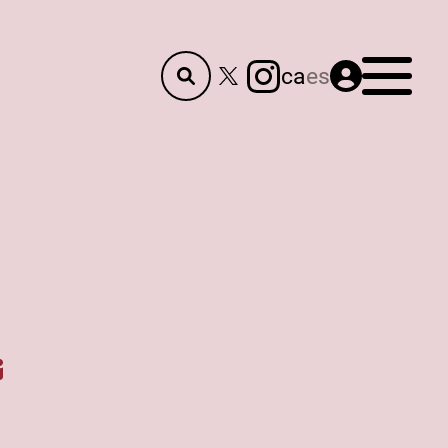
Menú
ca
es