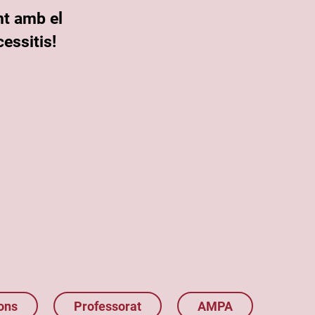
nt amb el
essitis!
ons
Professorat
AMPA