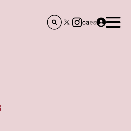
Menú
ca
es