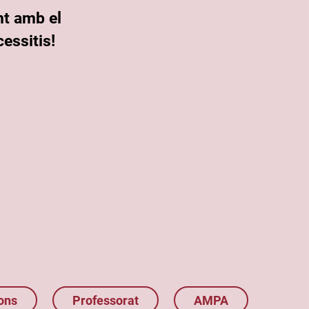
nt amb el
essitis!
ons
Professorat
AMPA