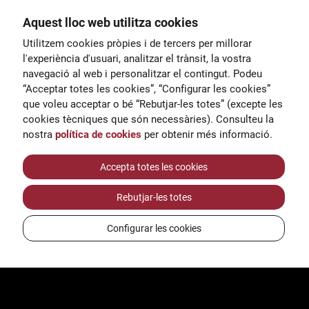
Aquest lloc web utilitza cookies
General
Utilitzem cookies pròpies i de tercers per millorar
00
correu@escoladeltreball.org
l'experiència d'usuari, analitzar el trànsit, la vostra
navegació al web i personalitzar el contingut. Podeu
 d’estudis
Informació
“Acceptar totes les cookies”, “Configurar les cookies”
15
informacio@escoladeltreball.o
que voleu acceptar o bé “Rebutjar-les totes” (excepte les
rg
cookies tècniques que són necessàries). Consulteu la
nostra
política de cookies
per obtenir més informació.
Tràmits de secretaria
Accepta totes les cookies
Rebutjar-les totes
ts
Configurar les cookies