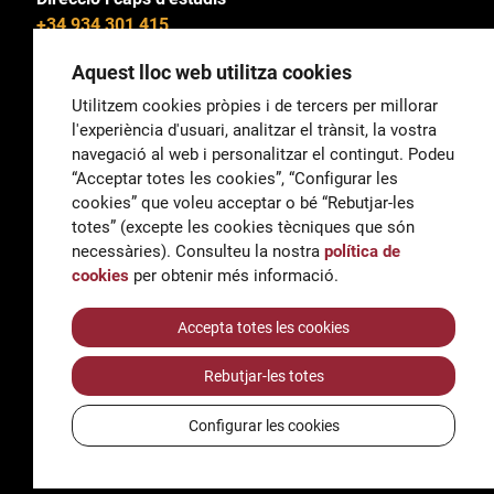
+34 934 301 415
Aquest lloc web utilitza cookies
Utilitzem cookies pròpies i de tercers per millorar
l'experiència d'usuari, analitzar el trànsit, la vostra
General
navegació al web i personalitzar el contingut. Podeu
correu@escoladeltreball.org
“Acceptar totes les cookies”, “Configurar les
cookies” que voleu acceptar o bé “Rebutjar-les
Informació
totes” (excepte les cookies tècniques que són
informacio@escoladeltreball.org
necessàries). Consulteu la nostra
política de
cookies
per obtenir més informació.
Tràmits de secretaria
Accepta totes les cookies
Rebutjar-les totes
Accessibilitat
Avís legal i Política de Privacitat
Configurar les cookies
Política de cookies
Crèdits
© Q5856098H - Institut Escola del Treball de Barcelona