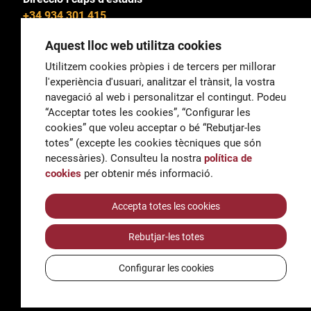
+34 934 301 415
Aquest lloc web utilitza cookies
Utilitzem cookies pròpies i de tercers per millorar
l'experiència d'usuari, analitzar el trànsit, la vostra
General
navegació al web i personalitzar el contingut. Podeu
correu@escoladeltreball.org
“Acceptar totes les cookies”, “Configurar les
cookies” que voleu acceptar o bé “Rebutjar-les
Informació
totes” (excepte les cookies tècniques que són
informacio@escoladeltreball.org
necessàries). Consulteu la nostra
política de
cookies
per obtenir més informació.
Tràmits de secretaria
Accepta totes les cookies
Rebutjar-les totes
Accessibilitat
Avís legal i Política de Privacitat
Configurar les cookies
Política de cookies
Crèdits
© Q5856098H - Institut Escola del Treball de Barcelona