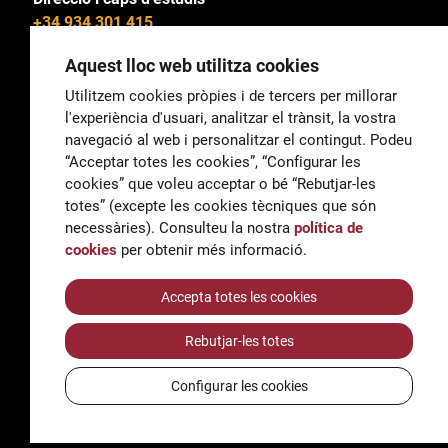
+34 934 301 415
Aquest lloc web utilitza cookies
Utilitzem cookies pròpies i de tercers per millorar
l'experiència d'usuari, analitzar el trànsit, la vostra
General
navegació al web i personalitzar el contingut. Podeu
correu@escoladeltreball.org
“Acceptar totes les cookies”, “Configurar les
cookies” que voleu acceptar o bé “Rebutjar-les
Informació
totes” (excepte les cookies tècniques que són
informacio@escoladeltreball.org
necessàries). Consulteu la nostra
política de
cookies
per obtenir més informació.
Tràmits de secretaria
Accepta totes les cookies
Rebutjar-les totes
Accessibilitat
Avís legal i Política de Privacitat
Configurar les cookies
Política de cookies
Crèdits
© Q5856098H - Institut Escola del Treball de Barcelona