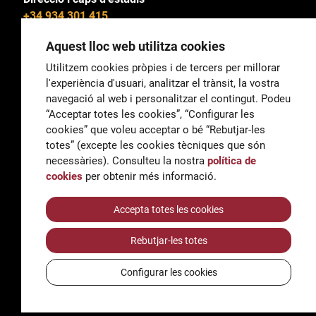
+34 934 301 415
Aquest lloc web utilitza cookies
Utilitzem cookies pròpies i de tercers per millorar
l'experiència d'usuari, analitzar el trànsit, la vostra
General
navegació al web i personalitzar el contingut. Podeu
correu@escoladeltreball.org
“Acceptar totes les cookies”, “Configurar les
cookies” que voleu acceptar o bé “Rebutjar-les
Informació
totes” (excepte les cookies tècniques que són
informacio@escoladeltreball.org
necessàries). Consulteu la nostra
política de
cookies
per obtenir més informació.
Tràmits de secretaria
Accepta totes les cookies
Rebutjar-les totes
Accessibilitat
Avís legal i Política de Privacitat
Configurar les cookies
Política de cookies
Crèdits
© Q5856098H - Institut Escola del Treball de Barcelona