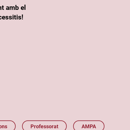
nt amb el
essitis!
ons
Professorat
AMPA