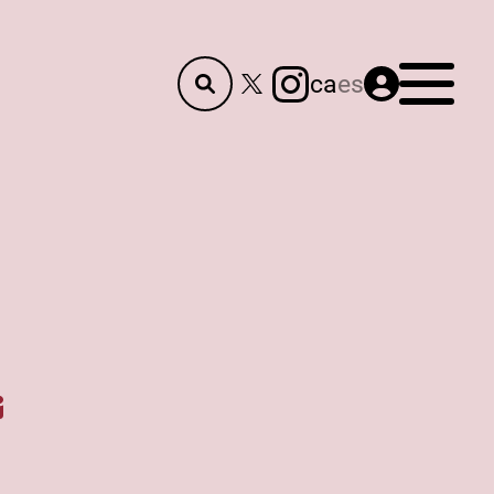
Menú
ca
es