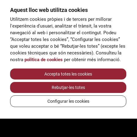
Aquest lloc web utilitza cookies
General
Utilitzem cookies pròpies i de tercers per millorar
00
correu@escoladeltreball.org
l'experiència d'usuari, analitzar el trànsit, la vostra
navegació al web i personalitzar el contingut. Podeu
 d’estudis
Informació
“Acceptar totes les cookies”, “Configurar les cookies”
15
informacio@escoladeltreball.o
que voleu acceptar o bé “Rebutjar-les totes” (excepte les
rg
cookies tècniques que són necessàries). Consulteu la
nostra
política de cookies
per obtenir més informació.
Tràmits de secretaria
Accepta totes les cookies
Rebutjar-les totes
ts
Configurar les cookies