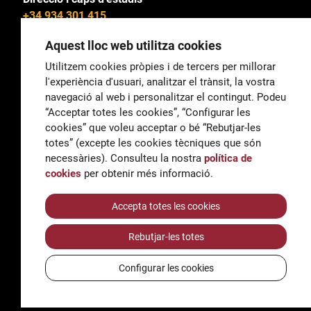
+34 934 301 415
Aquest lloc web utilitza cookies
Utilitzem cookies pròpies i de tercers per millorar
l'experiència d'usuari, analitzar el trànsit, la vostra
General
navegació al web i personalitzar el contingut. Podeu
correu@escoladeltreball.org
“Acceptar totes les cookies”, “Configurar les
cookies” que voleu acceptar o bé “Rebutjar-les
Informació
totes” (excepte les cookies tècniques que són
informacio@escoladeltreball.org
necessàries). Consulteu la nostra
política de
cookies
per obtenir més informació.
Tràmits de secretaria
Accepta totes les cookies
Rebutjar-les totes
Accessibilitat
Avís legal i Política de Privacitat
Configurar les cookies
Política de cookies
Crèdits
© Q5856098H - Institut Escola del Treball de Barcelona