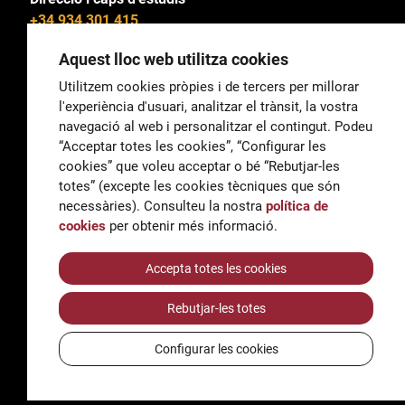
+34 934 301 415
Aquest lloc web utilitza cookies
Utilitzem cookies pròpies i de tercers per millorar
l'experiència d'usuari, analitzar el trànsit, la vostra
General
navegació al web i personalitzar el contingut. Podeu
correu@escoladeltreball.org
“Acceptar totes les cookies”, “Configurar les
cookies” que voleu acceptar o bé “Rebutjar-les
Informació
totes” (excepte les cookies tècniques que són
informacio@escoladeltreball.org
necessàries). Consulteu la nostra
política de
cookies
per obtenir més informació.
Tràmits de secretaria
Accepta totes les cookies
Rebutjar-les totes
Accessibilitat
Avís legal i Política de Privacitat
Configurar les cookies
Política de cookies
Crèdits
© Q5856098H - Institut Escola del Treball de Barcelona