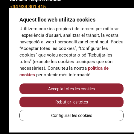
+34 934 301 415
Aquest lloc web utilitza cookies
Utilitzem cookies pròpies i de tercers per millorar
l'experiència d'usuari, analitzar el trànsit, la vostra
General
navegació al web i personalitzar el contingut. Podeu
correu@escoladeltreball.org
“Acceptar totes les cookies”, “Configurar les
cookies” que voleu acceptar o bé “Rebutjar-les
Informació
totes” (excepte les cookies tècniques que són
informacio@escoladeltreball.org
necessàries). Consulteu la nostra
política de
cookies
per obtenir més informació.
Tràmits de secretaria
Accepta totes les cookies
Rebutjar-les totes
Accessibilitat
Avís legal i Política de Privacitat
Configurar les cookies
Política de cookies
Crèdits
© Q5856098H - Institut Escola del Treball de Barcelona