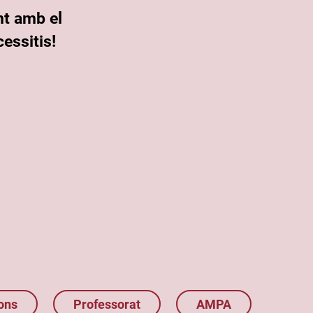
nt amb el
essitis!
ons
Professorat
AMPA