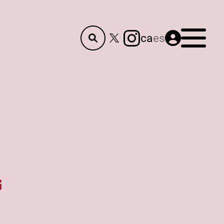
Menú
ca
es