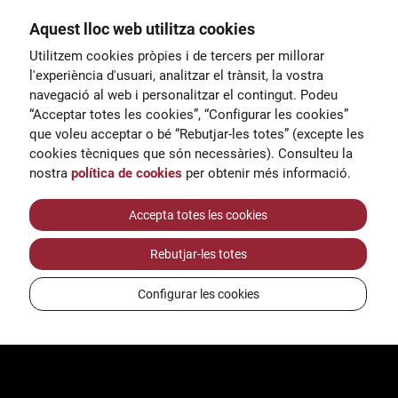
Aquest lloc web utilitza cookies
General
Utilitzem cookies pròpies i de tercers per millorar
00
correu@escoladeltreball.org
l'experiència d'usuari, analitzar el trànsit, la vostra
navegació al web i personalitzar el contingut. Podeu
 d’estudis
Informació
“Acceptar totes les cookies”, “Configurar les cookies”
15
informacio@escoladeltreball.o
que voleu acceptar o bé “Rebutjar-les totes” (excepte les
rg
cookies tècniques que són necessàries). Consulteu la
nostra
política de cookies
per obtenir més informació.
Tràmits de secretaria
Accepta totes les cookies
Rebutjar-les totes
ts
Configurar les cookies