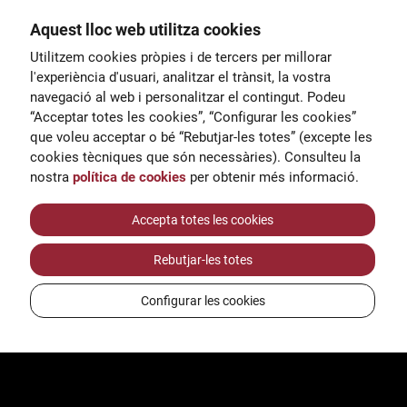
Aquest lloc web utilitza cookies
General
Utilitzem cookies pròpies i de tercers per millorar
00
correu@escoladeltreball.org
l'experiència d'usuari, analitzar el trànsit, la vostra
navegació al web i personalitzar el contingut. Podeu
 d’estudis
Informació
“Acceptar totes les cookies”, “Configurar les cookies”
15
informacio@escoladeltreball.o
que voleu acceptar o bé “Rebutjar-les totes” (excepte les
rg
cookies tècniques que són necessàries). Consulteu la
nostra
política de cookies
per obtenir més informació.
Tràmits de secretaria
Accepta totes les cookies
Rebutjar-les totes
ts
Configurar les cookies