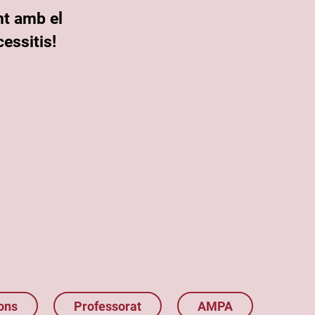
nt amb el
essitis!
ons
Professorat
AMPA