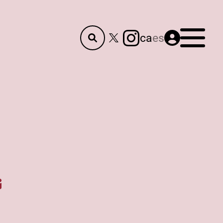
Menú
ca
es