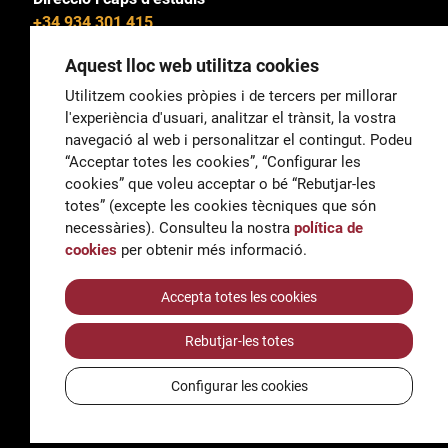
+34 934 301 415
Aquest lloc web utilitza cookies
Utilitzem cookies pròpies i de tercers per millorar
l'experiència d'usuari, analitzar el trànsit, la vostra
General
navegació al web i personalitzar el contingut. Podeu
correu@escoladeltreball.org
“Acceptar totes les cookies”, “Configurar les
cookies” que voleu acceptar o bé “Rebutjar-les
Informació
totes” (excepte les cookies tècniques que són
informacio@escoladeltreball.org
necessàries). Consulteu la nostra
política de
cookies
per obtenir més informació.
Tràmits de secretaria
Accepta totes les cookies
Rebutjar-les totes
Accessibilitat
Avís legal i Política de Privacitat
Configurar les cookies
Política de cookies
Crèdits
© Q5856098H - Institut Escola del Treball de Barcelona