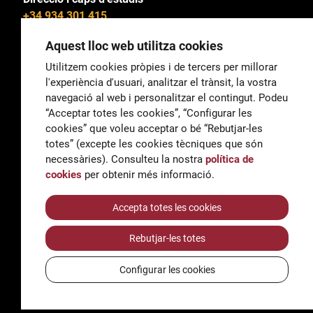
+34 934 301 415
Aquest lloc web utilitza cookies
Utilitzem cookies pròpies i de tercers per millorar
l'experiència d'usuari, analitzar el trànsit, la vostra
General
navegació al web i personalitzar el contingut. Podeu
correu@escoladeltreball.org
“Acceptar totes les cookies”, “Configurar les
cookies” que voleu acceptar o bé “Rebutjar-les
Informació
totes” (excepte les cookies tècniques que són
informacio@escoladeltreball.org
necessàries). Consulteu la nostra
política de
cookies
per obtenir més informació.
Tràmits de secretaria
Accepta totes les cookies
Rebutjar-les totes
Accessibilitat
Avís legal i Política de Privacitat
Configurar les cookies
Política de cookies
Crèdits
© Q5856098H - Institut Escola del Treball de Barcelona