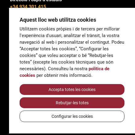
+34 934 301 415
Aquest lloc web utilitza cookies
Utilitzem cookies pròpies i de tercers per millorar
l'experiència d'usuari, analitzar el trànsit, la vostra
General
navegació al web i personalitzar el contingut. Podeu
correu@escoladeltreball.org
“Acceptar totes les cookies”, “Configurar les
cookies” que voleu acceptar o bé “Rebutjar-les
Informació
totes” (excepte les cookies tècniques que són
informacio@escoladeltreball.org
necessàries). Consulteu la nostra
política de
cookies
per obtenir més informació.
Tràmits de secretaria
Accepta totes les cookies
Rebutjar-les totes
Accessibilitat
Avís legal i Política de Privacitat
Configurar les cookies
Política de cookies
Crèdits
© Q5856098H - Institut Escola del Treball de Barcelona