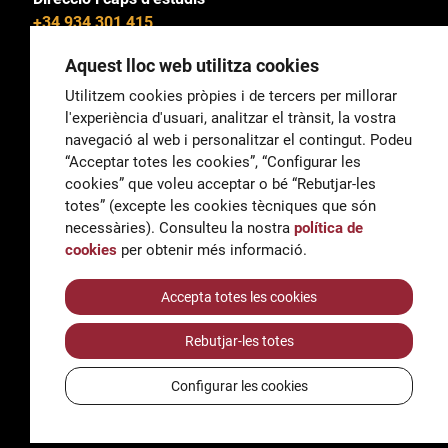
+34 934 301 415
Aquest lloc web utilitza cookies
Utilitzem cookies pròpies i de tercers per millorar
l'experiència d'usuari, analitzar el trànsit, la vostra
General
navegació al web i personalitzar el contingut. Podeu
correu@escoladeltreball.org
“Acceptar totes les cookies”, “Configurar les
cookies” que voleu acceptar o bé “Rebutjar-les
Informació
totes” (excepte les cookies tècniques que són
informacio@escoladeltreball.org
necessàries). Consulteu la nostra
política de
cookies
per obtenir més informació.
Tràmits de secretaria
Accepta totes les cookies
Rebutjar-les totes
Accessibilitat
Avís legal i Política de Privacitat
Configurar les cookies
Política de cookies
Crèdits
© Q5856098H - Institut Escola del Treball de Barcelona