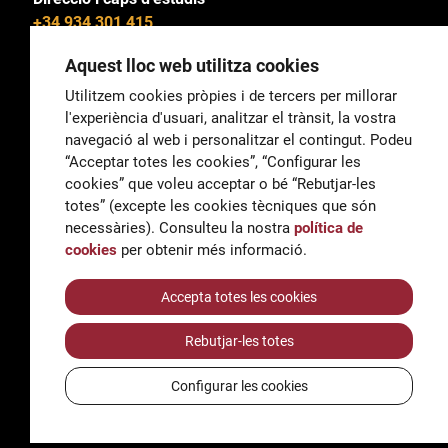
+34 934 301 415
Aquest lloc web utilitza cookies
Utilitzem cookies pròpies i de tercers per millorar
l'experiència d'usuari, analitzar el trànsit, la vostra
General
navegació al web i personalitzar el contingut. Podeu
correu@escoladeltreball.org
“Acceptar totes les cookies”, “Configurar les
cookies” que voleu acceptar o bé “Rebutjar-les
Informació
totes” (excepte les cookies tècniques que són
informacio@escoladeltreball.org
necessàries). Consulteu la nostra
política de
cookies
per obtenir més informació.
Tràmits de secretaria
Accepta totes les cookies
Rebutjar-les totes
Accessibilitat
Avís legal i Política de Privacitat
Configurar les cookies
Política de cookies
Crèdits
© Q5856098H - Institut Escola del Treball de Barcelona