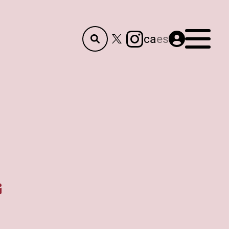
Menú
ca
es