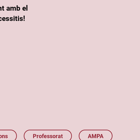
nt amb el
essitis!
ons
Professorat
AMPA