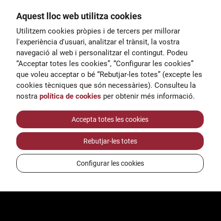
Aquest lloc web utilitza cookies
General
Utilitzem cookies pròpies i de tercers per millorar
00
correu@escoladeltreball.org
l'experiència d'usuari, analitzar el trànsit, la vostra
navegació al web i personalitzar el contingut. Podeu
 d’estudis
Informació
“Acceptar totes les cookies”, “Configurar les cookies”
15
informacio@escoladeltreball.o
que voleu acceptar o bé “Rebutjar-les totes” (excepte les
rg
cookies tècniques que són necessàries). Consulteu la
nostra
política de cookies
per obtenir més informació.
Tràmits de secretaria
Accepta totes les cookies
Rebutjar-les totes
ts
Configurar les cookies