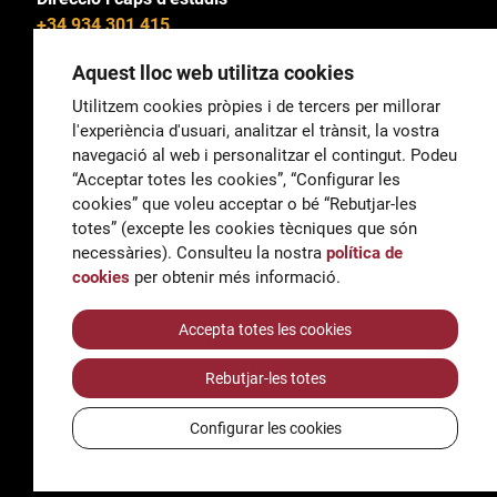
+34 934 301 415
Aquest lloc web utilitza cookies
Utilitzem cookies pròpies i de tercers per millorar
l'experiència d'usuari, analitzar el trànsit, la vostra
General
navegació al web i personalitzar el contingut. Podeu
correu@escoladeltreball.org
“Acceptar totes les cookies”, “Configurar les
cookies” que voleu acceptar o bé “Rebutjar-les
Informació
totes” (excepte les cookies tècniques que són
informacio@escoladeltreball.org
necessàries). Consulteu la nostra
política de
cookies
per obtenir més informació.
Tràmits de secretaria
Accepta totes les cookies
Rebutjar-les totes
Accessibilitat
Avís legal i Política de Privacitat
Configurar les cookies
Política de cookies
Crèdits
© Q5856098H - Institut Escola del Treball de Barcelona