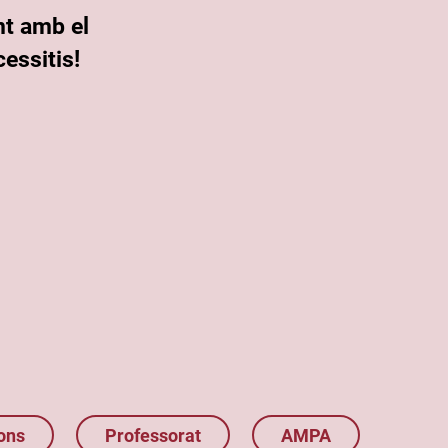
nt amb el
essitis!
ons
Professorat
AMPA