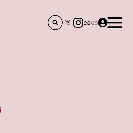
Menú
ca
es