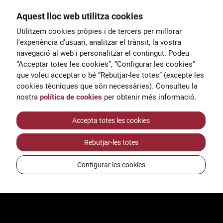
Aquest lloc web utilitza cookies
General
Utilitzem cookies pròpies i de tercers per millorar
00
correu@escoladeltreball.org
l'experiència d'usuari, analitzar el trànsit, la vostra
navegació al web i personalitzar el contingut. Podeu
 d’estudis
Informació
“Acceptar totes les cookies”, “Configurar les cookies”
15
informacio@escoladeltreball.o
que voleu acceptar o bé “Rebutjar-les totes” (excepte les
rg
cookies tècniques que són necessàries). Consulteu la
nostra
política de cookies
per obtenir més informació.
Tràmits de secretaria
Accepta totes les cookies
Rebutjar-les totes
ts
Configurar les cookies