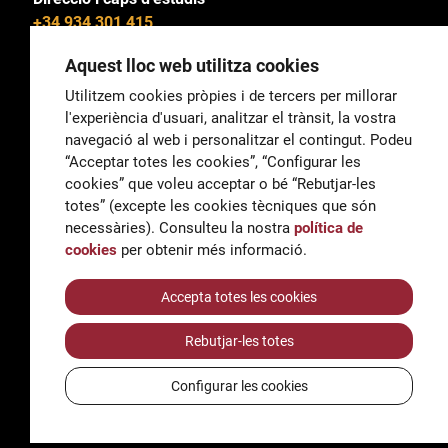
+34 934 301 415
Aquest lloc web utilitza cookies
Utilitzem cookies pròpies i de tercers per millorar
l'experiència d'usuari, analitzar el trànsit, la vostra
General
navegació al web i personalitzar el contingut. Podeu
correu@escoladeltreball.org
“Acceptar totes les cookies”, “Configurar les
cookies” que voleu acceptar o bé “Rebutjar-les
Informació
totes” (excepte les cookies tècniques que són
informacio@escoladeltreball.org
necessàries). Consulteu la nostra
política de
cookies
per obtenir més informació.
Tràmits de secretaria
Accepta totes les cookies
Rebutjar-les totes
Accessibilitat
Avís legal i Política de Privacitat
Configurar les cookies
Política de cookies
Crèdits
© Q5856098H - Institut Escola del Treball de Barcelona