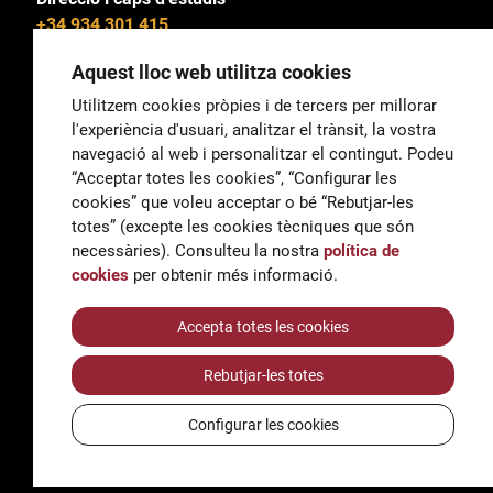
+34 934 301 415
Aquest lloc web utilitza cookies
Utilitzem cookies pròpies i de tercers per millorar
l'experiència d'usuari, analitzar el trànsit, la vostra
General
navegació al web i personalitzar el contingut. Podeu
correu@escoladeltreball.org
“Acceptar totes les cookies”, “Configurar les
cookies” que voleu acceptar o bé “Rebutjar-les
Informació
totes” (excepte les cookies tècniques que són
informacio@escoladeltreball.org
necessàries). Consulteu la nostra
política de
cookies
per obtenir més informació.
Tràmits de secretaria
Accepta totes les cookies
Rebutjar-les totes
Accessibilitat
Avís legal i Política de Privacitat
Configurar les cookies
Política de cookies
Crèdits
© Q5856098H - Institut Escola del Treball de Barcelona