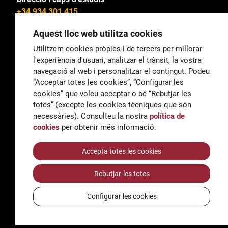
+34 934 301 415
Aquest lloc web utilitza cookies
Utilitzem cookies pròpies i de tercers per millorar
l'experiència d'usuari, analitzar el trànsit, la vostra
General
navegació al web i personalitzar el contingut. Podeu
correu@escoladeltreball.org
“Acceptar totes les cookies”, “Configurar les
cookies” que voleu acceptar o bé “Rebutjar-les
Informació
totes” (excepte les cookies tècniques que són
informacio@escoladeltreball.org
necessàries). Consulteu la nostra
política de
cookies
per obtenir més informació.
Tràmits de secretaria
Accepta totes les cookies
Rebutjar-les totes
Accessibilitat
Avís legal i Política de Privacitat
Configurar les cookies
Política de cookies
Crèdits
© Q5856098H - Institut Escola del Treball de Barcelona