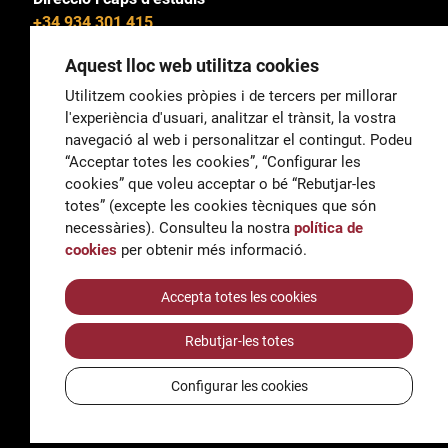
+34 934 301 415
Aquest lloc web utilitza cookies
Utilitzem cookies pròpies i de tercers per millorar
l'experiència d'usuari, analitzar el trànsit, la vostra
General
navegació al web i personalitzar el contingut. Podeu
correu@escoladeltreball.org
“Acceptar totes les cookies”, “Configurar les
cookies” que voleu acceptar o bé “Rebutjar-les
Informació
totes” (excepte les cookies tècniques que són
informacio@escoladeltreball.org
necessàries). Consulteu la nostra
política de
cookies
per obtenir més informació.
Tràmits de secretaria
Accepta totes les cookies
Rebutjar-les totes
Accessibilitat
Avís legal i Política de Privacitat
Configurar les cookies
Política de cookies
Crèdits
© Q5856098H - Institut Escola del Treball de Barcelona