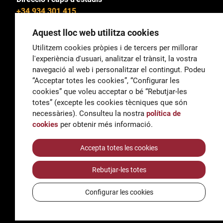
+34 934 301 415
Aquest lloc web utilitza cookies
Utilitzem cookies pròpies i de tercers per millorar
l'experiència d'usuari, analitzar el trànsit, la vostra
General
navegació al web i personalitzar el contingut. Podeu
correu@escoladeltreball.org
“Acceptar totes les cookies”, “Configurar les
cookies” que voleu acceptar o bé “Rebutjar-les
Informació
totes” (excepte les cookies tècniques que són
informacio@escoladeltreball.org
necessàries). Consulteu la nostra
política de
cookies
per obtenir més informació.
Tràmits de secretaria
Accepta totes les cookies
Rebutjar-les totes
Accessibilitat
Avís legal i Política de Privacitat
Configurar les cookies
Política de cookies
Crèdits
© Q5856098H - Institut Escola del Treball de Barcelona