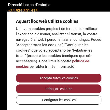
Direcció i caps d’estudis
+34 934 301 415
Aquest lloc web utilitza cookies
Utilitzem cookies pròpies i de tercers per millorar
l'experiència d'usuari, analitzar el trànsit, la vostra
General
navegació al web i personalitzar el contingut. Podeu
correu@escoladeltreball.org
“Acceptar totes les cookies”, “Configurar les
cookies” que voleu acceptar o bé “Rebutjar-les
Informació
totes” (excepte les cookies tècniques que són
informacio@escoladeltreball.org
necessàries). Consulteu la nostra
política de
cookies
per obtenir més informació.
Tràmits de secretaria
Accepta totes les cookies
Rebutjar-les totes
Accessibilitat
Avís legal i Política de Privacitat
Configurar les cookies
Política de cookies
Crèdits
© Q5856098H - Institut Escola del Treball de Barcelona