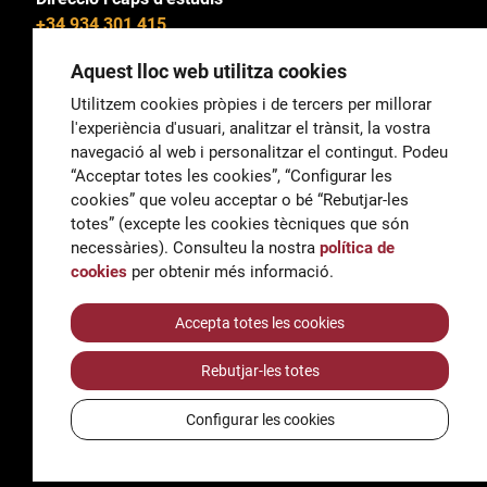
+34 934 301 415
Aquest lloc web utilitza cookies
Utilitzem cookies pròpies i de tercers per millorar
l'experiència d'usuari, analitzar el trànsit, la vostra
General
navegació al web i personalitzar el contingut. Podeu
correu@escoladeltreball.org
“Acceptar totes les cookies”, “Configurar les
cookies” que voleu acceptar o bé “Rebutjar-les
Informació
totes” (excepte les cookies tècniques que són
informacio@escoladeltreball.org
necessàries). Consulteu la nostra
política de
cookies
per obtenir més informació.
Tràmits de secretaria
Accepta totes les cookies
Rebutjar-les totes
Accessibilitat
Avís legal i Política de Privacitat
Configurar les cookies
Política de cookies
Crèdits
© Q5856098H - Institut Escola del Treball de Barcelona