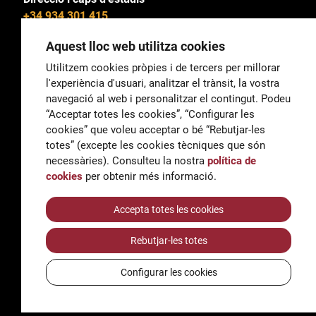
+34 934 301 415
Aquest lloc web utilitza cookies
Utilitzem cookies pròpies i de tercers per millorar
l'experiència d'usuari, analitzar el trànsit, la vostra
General
navegació al web i personalitzar el contingut. Podeu
correu@escoladeltreball.org
“Acceptar totes les cookies”, “Configurar les
cookies” que voleu acceptar o bé “Rebutjar-les
Informació
totes” (excepte les cookies tècniques que són
informacio@escoladeltreball.org
necessàries). Consulteu la nostra
política de
cookies
per obtenir més informació.
Tràmits de secretaria
Accepta totes les cookies
Rebutjar-les totes
Accessibilitat
Avís legal i Política de Privacitat
Configurar les cookies
Política de cookies
Crèdits
© Q5856098H - Institut Escola del Treball de Barcelona