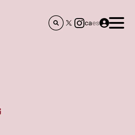
Menú
ca
es