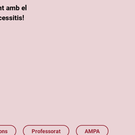
nt amb el
essitis!
ons
Professorat
AMPA