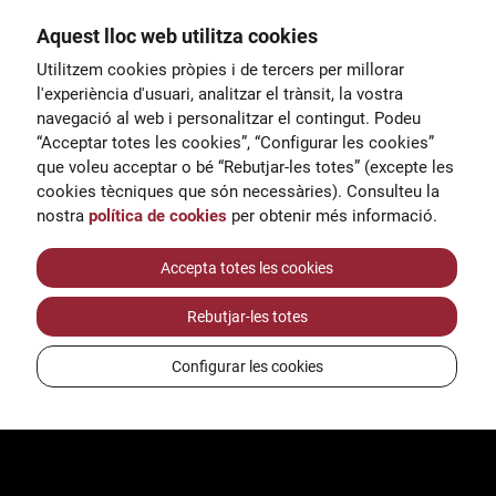
Aquest lloc web utilitza cookies
General
Utilitzem cookies pròpies i de tercers per millorar
00
correu@escoladeltreball.org
l'experiència d'usuari, analitzar el trànsit, la vostra
navegació al web i personalitzar el contingut. Podeu
 d’estudis
Informació
“Acceptar totes les cookies”, “Configurar les cookies”
15
informacio@escoladeltreball.o
que voleu acceptar o bé “Rebutjar-les totes” (excepte les
rg
cookies tècniques que són necessàries). Consulteu la
nostra
política de cookies
per obtenir més informació.
Tràmits de secretaria
Accepta totes les cookies
Rebutjar-les totes
ts
Configurar les cookies