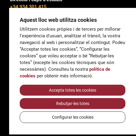
+34 934 301 415
Aquest lloc web utilitza cookies
Utilitzem cookies pròpies i de tercers per millorar
l'experiència d'usuari, analitzar el trànsit, la vostra
General
navegació al web i personalitzar el contingut. Podeu
correu@escoladeltreball.org
“Acceptar totes les cookies”, “Configurar les
cookies” que voleu acceptar o bé “Rebutjar-les
Informació
totes” (excepte les cookies tècniques que són
informacio@escoladeltreball.org
necessàries). Consulteu la nostra
política de
cookies
per obtenir més informació.
Tràmits de secretaria
Accepta totes les cookies
Rebutjar-les totes
Accessibilitat
Avís legal i Política de Privacitat
Configurar les cookies
Política de cookies
Crèdits
© Q5856098H - Institut Escola del Treball de Barcelona