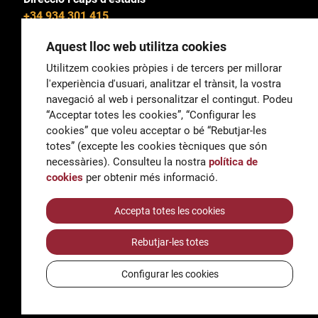
+34 934 301 415
Aquest lloc web utilitza cookies
Utilitzem cookies pròpies i de tercers per millorar
l'experiència d'usuari, analitzar el trànsit, la vostra
General
navegació al web i personalitzar el contingut. Podeu
correu@escoladeltreball.org
“Acceptar totes les cookies”, “Configurar les
cookies” que voleu acceptar o bé “Rebutjar-les
Informació
totes” (excepte les cookies tècniques que són
informacio@escoladeltreball.org
necessàries). Consulteu la nostra
política de
cookies
per obtenir més informació.
Tràmits de secretaria
Accepta totes les cookies
Rebutjar-les totes
Accessibilitat
Avís legal i Política de Privacitat
Configurar les cookies
Política de cookies
Crèdits
© Q5856098H - Institut Escola del Treball de Barcelona