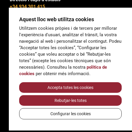
+34 934 301 415
Aquest lloc web utilitza cookies
Utilitzem cookies pròpies i de tercers per millorar
l'experiència d'usuari, analitzar el trànsit, la vostra
General
navegació al web i personalitzar el contingut. Podeu
correu@escoladeltreball.org
“Acceptar totes les cookies”, “Configurar les
cookies” que voleu acceptar o bé “Rebutjar-les
Informació
totes” (excepte les cookies tècniques que són
informacio@escoladeltreball.org
necessàries). Consulteu la nostra
política de
cookies
per obtenir més informació.
Tràmits de secretaria
Accepta totes les cookies
Rebutjar-les totes
Accessibilitat
Avís legal i Política de Privacitat
Configurar les cookies
Política de cookies
Crèdits
© Q5856098H - Institut Escola del Treball de Barcelona