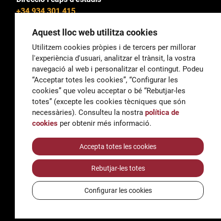
+34 934 301 415
Aquest lloc web utilitza cookies
Utilitzem cookies pròpies i de tercers per millorar
l'experiència d'usuari, analitzar el trànsit, la vostra
General
navegació al web i personalitzar el contingut. Podeu
correu@escoladeltreball.org
“Acceptar totes les cookies”, “Configurar les
cookies” que voleu acceptar o bé “Rebutjar-les
Informació
totes” (excepte les cookies tècniques que són
informacio@escoladeltreball.org
necessàries). Consulteu la nostra
política de
cookies
per obtenir més informació.
Tràmits de secretaria
Accepta totes les cookies
Rebutjar-les totes
Accessibilitat
Avís legal i Política de Privacitat
Configurar les cookies
Política de cookies
Crèdits
© Q5856098H - Institut Escola del Treball de Barcelona