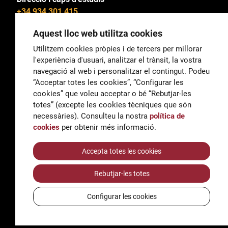
+34 934 301 415
Aquest lloc web utilitza cookies
Utilitzem cookies pròpies i de tercers per millorar
l'experiència d'usuari, analitzar el trànsit, la vostra
General
navegació al web i personalitzar el contingut. Podeu
correu@escoladeltreball.org
“Acceptar totes les cookies”, “Configurar les
cookies” que voleu acceptar o bé “Rebutjar-les
Informació
totes” (excepte les cookies tècniques que són
informacio@escoladeltreball.org
necessàries). Consulteu la nostra
política de
cookies
per obtenir més informació.
Tràmits de secretaria
Accepta totes les cookies
Rebutjar-les totes
Accessibilitat
Avís legal i Política de Privacitat
Configurar les cookies
Política de cookies
Crèdits
© Q5856098H - Institut Escola del Treball de Barcelona