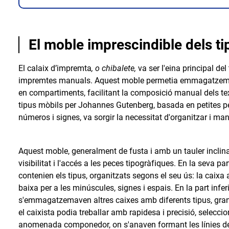
El moble imprescindible dels ti
El calaix d’impremta
, o chibalete,
va ser l'eina principal del
impremtes manuals. Aquest moble permetia emmagatzemar i 
en compartiments, facilitant la composició manual dels te
tipus mòbils per Johannes Gutenberg, basada en petites pe
números i signes, va sorgir la necessitat d'organitzar i man
Aquest moble, generalment de fusta i amb un tauler inclinat
visibilitat i l'accés a les peces tipogràfiques. En la seva pa
contenien els tipus, organitzats segons el seu ús: la caixa a
baixa per a les minúscules, signes i espais. En la part infe
s'emmagatzemaven altres caixes amb diferents tipus, grandà
el caixista podia treballar amb rapidesa i precisió, selecci
anomenada componedor, on s'anaven formant les línies de