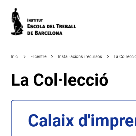
Inici
El centre
Instal·lacions i recursos
La Col·lecci
La Col·lecció
Calaix d'impr