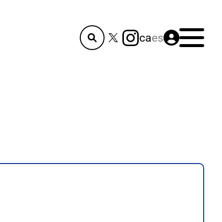
Menú
ca
es