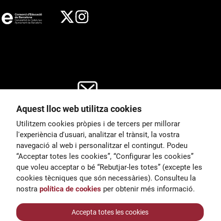
Aquest lloc web utilitza cookies
General
Utilitzem cookies pròpies i de tercers per millorar
00
correu@escoladeltreball.org
l'experiència d'usuari, analitzar el trànsit, la vostra
navegació al web i personalitzar el contingut. Podeu
 d’estudis
Informació
“Acceptar totes les cookies”, “Configurar les cookies”
15
informacio@escoladeltreball.o
que voleu acceptar o bé “Rebutjar-les totes” (excepte les
rg
cookies tècniques que són necessàries). Consulteu la
nostra
política de cookies
per obtenir més informació.
Tràmits de secretaria
Accepta totes les cookies