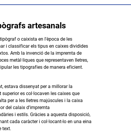
pògrafs artesanals
 tipògraf o caixista en l'època de les
classificar els tipus en caixes dividides
xtos. Amb la invenció de la impremta de
ces metàl·liques que representaven lletres,
ipular les tipografies de manera eficient.
, estava dissenyat per a millorar la
rt superior es col·locaven les caixes que
lta per a les lletres majúscules i la caixa
rior del calaix d’impremta
ries i estils. Gràcies a aquesta disposició,
onant cada caràcter i col·locant-lo en una eina
 text.