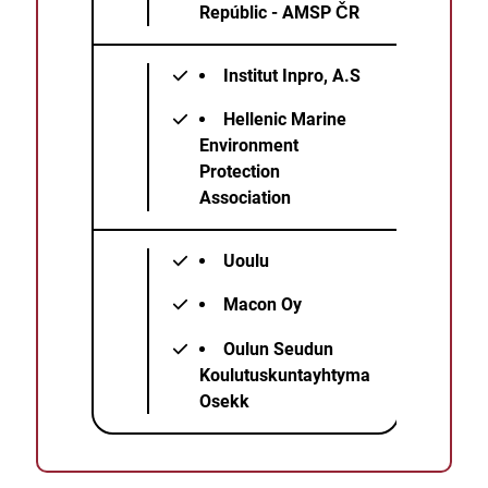
Repúblic - AMSP ČR
Institut Inpro, A.S
Hellenic Marine
Environment
Protection
Association
Uoulu
Macon Oy
Oulun Seudun
Koulutuskuntayhtyma
Osekk