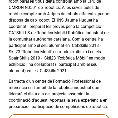
robot paral·lel tipus delta controlat amb la CPU de
OMRON NJ501 de robotics. A les seves aules de
robòtic compte amb 4 tipus de robots diferents per no
disposa de cap cobot. El INS Jaume Huguet ha
coordinat i preparat les proves per a la competició
CATSKILLS de Robòtica Mòbil i Robòtica Industrial de
la comunitat autònoma catalana. Com a centre, ha
participat amb el seu alumnat en CatSkills 2018 -
Skil23 "Robòtica Mòbil" en mode exhibició i en els
SpainSkills 2019 - Skil23 "Robòtica Mòbil" en mode
exhibició i ha col·laborat (i participat amb el seu
alumnat) en les CatSkills 2021.
Es tracta d'un centre de Formació Professional de
referència en l'àmbit de la robòtica industrial que
liderarà el dia a dia del projecte assumint la
coordinació d'aquest. Aportarà la seva experiència en
preparació i participació de competicions de robòtica.