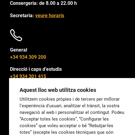
Consergeria: de 8.00 a 22.00 h
Secretaria:
veure horaris
General
+34 934 309 200
Direcció i caps d’estudis
+34 934 301 415
Aquest lloc web utilitza cookies
Utilitzem cookies pròpies i de tercers per millorar
l'experiència d'usuari, analitzar el trànsit, la vostra
General
navegació al web i personalitzar el contingut. Podeu
correu@escoladeltreball.org
“Acceptar totes les cookies”, “Configurar les
cookies” que voleu acceptar o bé “Rebutjar-les
Informació
totes” (excepte les cookies tècniques que són