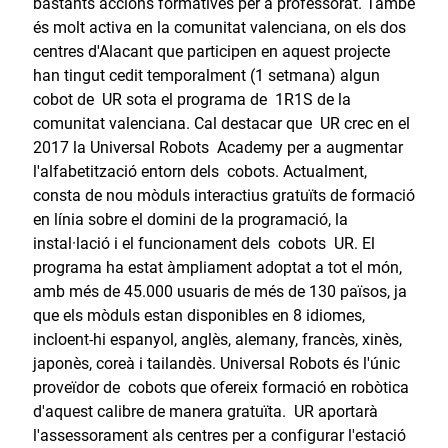
bastants accions formatives per a professorat. També
és molt activa en la comunitat valenciana, on els dos
centres d'Alacant que participen en aquest projecte
han tingut cedit temporalment (1 setmana) algun
cobot de UR sota el programa de 1R1S de la
comunitat valenciana. Cal destacar que UR crec en el
2017 la Universal Robots Academy per a augmentar
l'alfabetització entorn dels cobots. Actualment,
consta de nou mòduls interactius gratuïts de formació
en línia sobre el domini de la programació, la
instal·lació i el funcionament dels cobots UR. El
programa ha estat àmpliament adoptat a tot el món,
amb més de 45.000 usuaris de més de 130 països, ja
que els mòduls estan disponibles en 8 idiomes,
incloent-hi espanyol, anglès, alemany, francès, xinès,
japonès, coreà i tailandès. Universal Robots és l'únic
proveïdor de cobots que ofereix formació en robòtica
d'aquest calibre de manera gratuïta. UR aportarà
l'assessorament als centres per a configurar l'estació