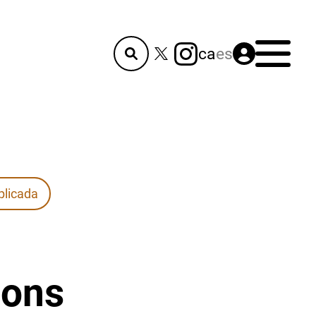
Menú
ca
es
plicada
ions