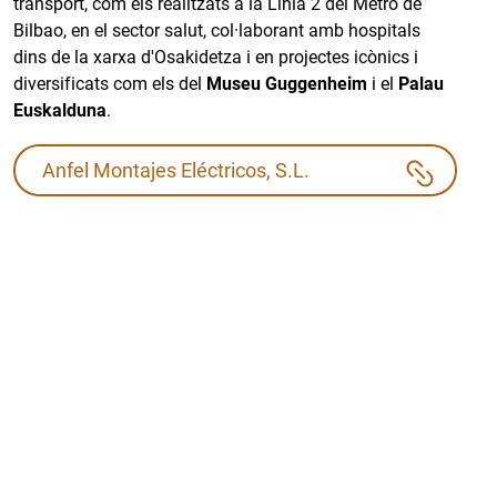
transport, com els realitzats a la Línia 2 del Metro de
Bilbao, en el sector salut, col·laborant amb hospitals
dins de la xarxa d'Osakidetza i en projectes icònics i
diversificats com els del
Museu Guggenheim
i el
Palau
Euskalduna
.
Anfel Montajes Eléctricos, S.L.