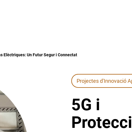
ns Elèctriques: Un Futur Segur i Connectat
Projectes d'Innovació A
5G i
Protecc