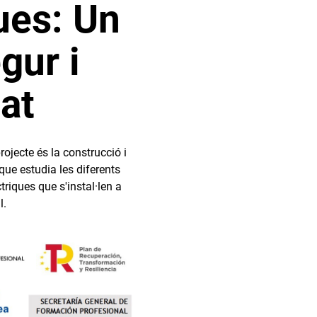
ues: Un
gur i
at
rojecte és la construcció i
que estudia les diferents
triques que s'instal·len a
l.