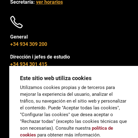
Secretaría:
ver horarios
General
+34 934 309 200
Dirección i jefes de estudio
+34 934 301 415
Este sitio web utiliza cookies
Utilizamos cookies propias y de terceros para
mejorar la experiencia del usuario, analizar el
General
tráfico, su navegación en el sitio web y personalizar
correu@escoladeltreball.org
el contenido. Puede "Aceptar todas las cookies",
"Configurar las cookies" que desea aceptar o
Información
"Rechazar todas" (excepto las cookies técnicas que
informacio@escoladeltreball.org
son necesarias). Consulte nuestra
política de
cookies
para obtener más información.