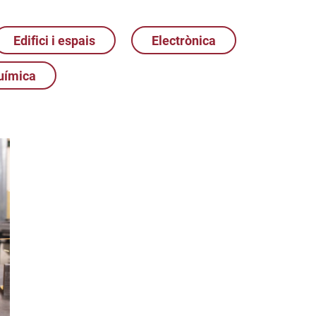
Edifici i espais
Electrònica
uímica