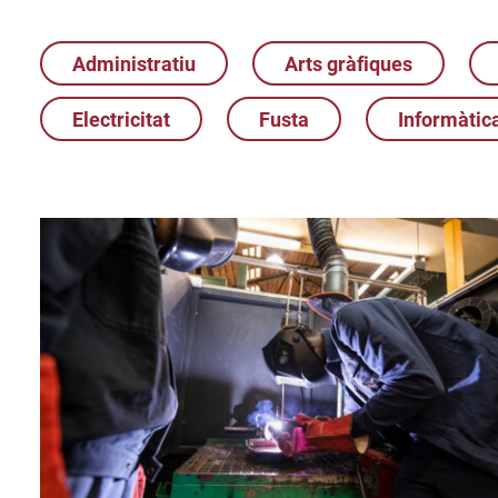
Administratiu
Arts gràfiques
Electricitat
Fusta
Informàtic