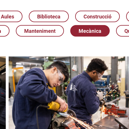
Aules
Biblioteca
Construcció
a
Manteniment
Mecànica
Q