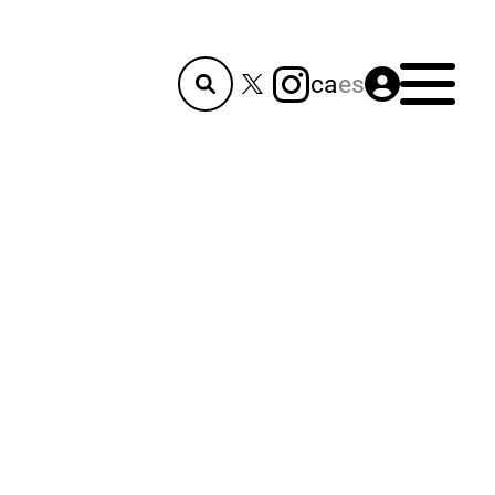
Menú
ca
es