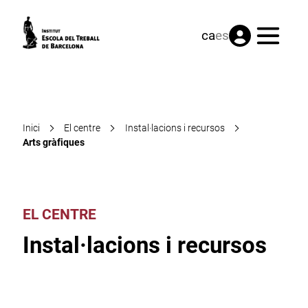
Menú
ca
es
Inici
El centre
Instal·lacions i recursos
Arts gràfiques
EL CENTRE
Instal·lacions i recursos