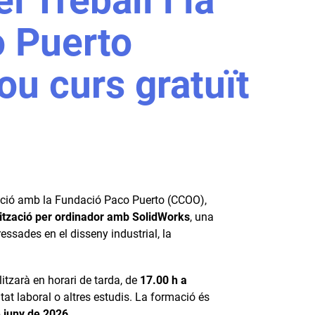
l Treball i la
 Puerto
u curs gratuït
oració amb la Fundació Paco Puerto (CCOO),
ització per ordinador amb SolidWorks
, una
ssades en el disseny industrial, la
litzarà en horari de tarda, de
17.00 h a
vitat laboral o altres estudis. La formació és
 juny de 2026
.