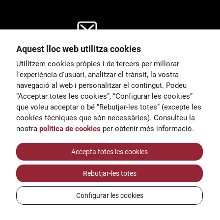
Aquest lloc web utilitza cookies
General
Utilitzem cookies pròpies i de tercers per millorar
00
correu@escoladeltreball.org
l'experiència d'usuari, analitzar el trànsit, la vostra
navegació al web i personalitzar el contingut. Podeu
 d’estudis
Informació
“Acceptar totes les cookies”, “Configurar les cookies”
15
informacio@escoladeltreball.o
que voleu acceptar o bé “Rebutjar-les totes” (excepte les
rg
cookies tècniques que són necessàries). Consulteu la
nostra
política de cookies
per obtenir més informació.
Tràmits de secretaria
Accepta totes les cookies
Rebutjar-les totes
ts
Configurar les cookies