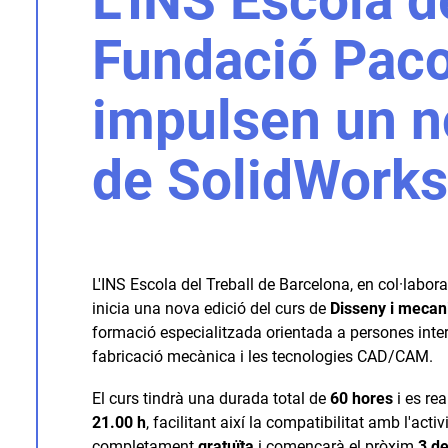
L’INS Escola de
Fundació Paco
impulsen un no
de SolidWorks
L'INS Escola del Treball de Barcelona, en col·lab
inicia una nova edició del curs de
Disseny i mecan
formació especialitzada orientada a persones intere
fabricació mecànica i les tecnologies CAD/CAM.
El curs tindrà una durada total de
60 hores
i es rea
21.00 h
, facilitant així la compatibilitat amb l'acti
completament
gratuïta
i començarà el pròxim
3 de