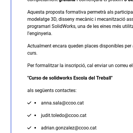
Aquesta proposta formativa permetrà als participa
modelatge 3D, disseny mecànic i mecanització assi
programari SolidWorks, una de les eines més utilitz
l'enginyeria.
Actualment encara queden places disponibles per a 
curs.
Per formalitzar la inscripció, cal enviar un correu 
"Curso de solidworks Escola del Treball"
als següents contactes:
anna.sala@ccoo.cat
judit.toledo@ccoo.cat
adrian.gonzalez@ccoo.cat