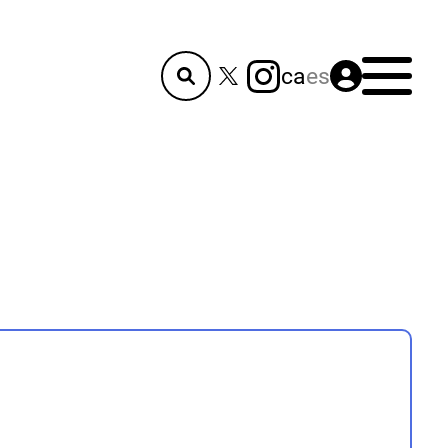
Menú
ca
es