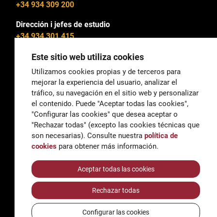
+34 934 309 200
Dirección i jefes de estudio
+34 934 301 415
Este sitio web utiliza cookies
Utilizamos cookies propias y de terceros para
mejorar la experiencia del usuario, analizar el
General
tráfico, su navegación en el sitio web y personalizar
correu@escoladeltreball.org
el contenido. Puede "Aceptar todas las cookies",
"Configurar las cookies" que desea aceptar o
Información
"Rechazar todas" (excepto las cookies técnicas que
informacio@escoladeltreball.org
son necesarias). Consulte nuestra
política de
cookies
para obtener más información.
Trámites de secretaría
Aceptar todas las cookies
Rechazar todas
Accessibilidad
Aviso legal y Política de Privacidad
Configurar las cookies
Política de cookies
Créditos