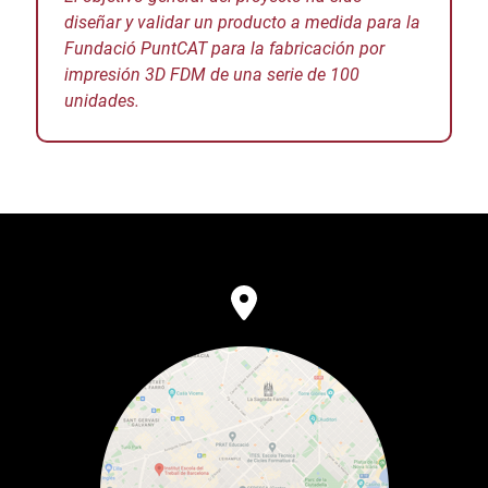
diseñar y validar un producto a medida para la
Fundació PuntCAT para la fabricación por
impresión 3D FDM de una serie de 100
unidades.