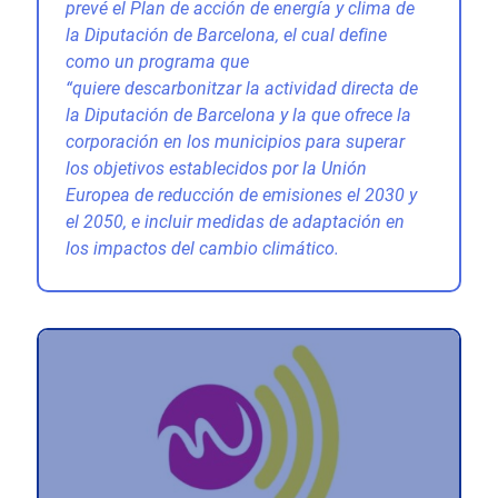
prevé el Plan de acción de energía y clima de
la Diputación de Barcelona, el cual define
como un programa que
“quiere descarbonitzar la actividad directa de
la Diputación de Barcelona y la que ofrece la
corporación en los municipios para superar
los objetivos establecidos por la Unión
Europea de reducción de emisiones el 2030 y
el 2050, e incluir medidas de adaptación en
los impactos del cambio climático.