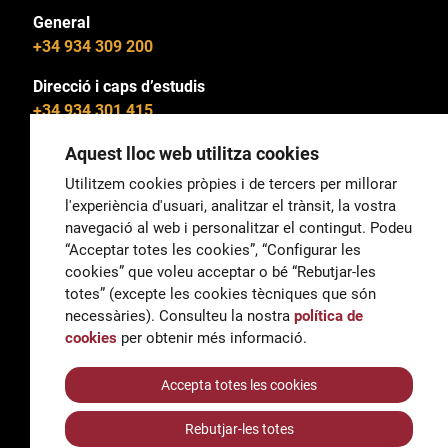
General
+34 934 309 200
Direcció i caps d’estudis
+34 934 301 415
Aquest lloc web utilitza cookies
Utilitzem cookies pròpies i de tercers per millorar
l'experiència d'usuari, analitzar el trànsit, la vostra
General
navegació al web i personalitzar el contingut. Podeu
correu@escoladeltreball.org
“Acceptar totes les cookies”, “Configurar les
cookies” que voleu acceptar o bé “Rebutjar-les
Informació
totes” (excepte les cookies tècniques que són
informacio@escoladeltreball.org
necessàries). Consulteu la nostra
política de
cookies
per obtenir més informació.
Tràmits de secretaria
Accepta totes les cookies
Rebutjar-les totes