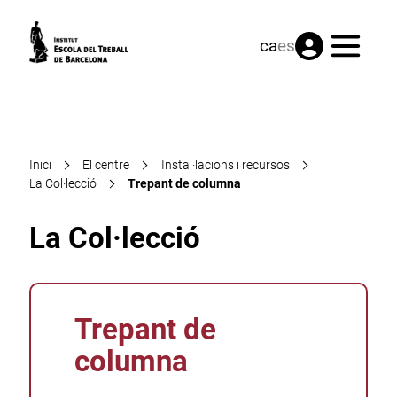
Menú
ca
es
Inici
El centre
Instal·lacions i recursos
La Col·lecció
Trepant de columna
La Col·lecció
Trepant de
columna