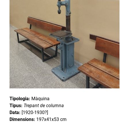
Tipologia:
Màquina
Tipus:
Trepant de columna
Data:
[1920-1930?]
Dimensions:
197x41x53 cm